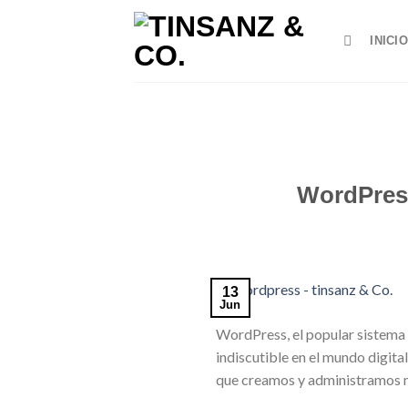
Skip
to
INICIO
content
WordPress
13
Jun
WordPress, el popular sistema d
indiscutible en el mundo digital
que creamos y administramos n