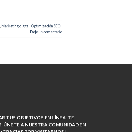
,
Marketing digital
,
Optimización SEO
,
Deje un comentario
 TUS OBJETIVOS EN LÍNEA. TE
S. ÚNETE A NUESTRA COMUNIDAD EN
 ¡GRACIAS POR VISITARNOS!