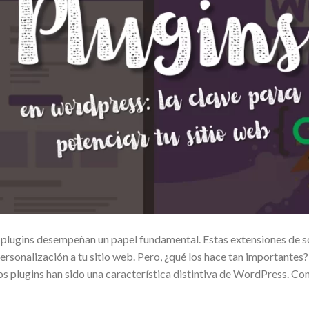
 plugins desempeñan un papel fundamental. Estas extensiones de 
ersonalización a tu sitio web. Pero, ¿qué los hace tan importantes? 
s plugins han sido una característica distintiva de WordPress. Con