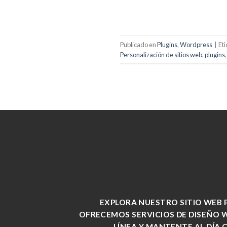
Publicado en
Plugins
,
Wordpress
|
Et
Personalización de sitios web
,
plugins
EXPLORA NUESTRO SITIO WEB 
OFRECEMOS SERVICIOS DE DISEÑO 
LÍNEA Y MANTENTE AL DÍA 